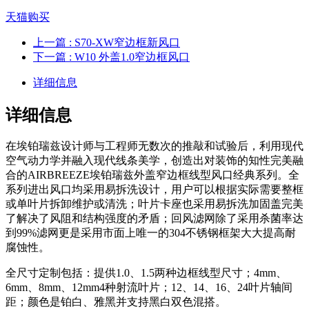
天猫购买
上一篇
: S70-XW窄边框新风口
下一篇
: W10 外盖1.0窄边框风口
详细信息
详细信息
在埃铂瑞兹设计师与工程师无数次的推敲和试验后，利用现代
空气动力学并融入现代线条美学，创造出对装饰的知性完美融
合的AIRBREEZE埃铂瑞兹外盖窄边框线型风口经典系列。全
系列进出风口均采用易拆洗设计，用户可以根据实际需要整框
或单叶片拆卸维护或清洗；叶片卡座也采用易拆洗加固盖完美
了解决了风阻和结构强度的矛盾；回风滤网除了采用杀菌率达
到99%滤网更是采用市面上唯一的304不锈钢框架大大提高耐
腐蚀性。
全尺寸定制包括：提供1.0、1.5两种边框线型尺寸；4mm、
6mm、8mm、12mm4种射流叶片；12、14、16、24叶片轴间
距；颜色是铂白、雅黑并支持黑白双色混搭。