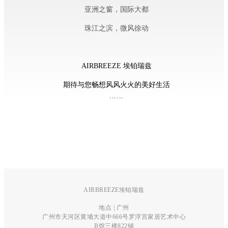
亚洲之窗，国际大都
珠江之滨，微风徐动
AIRBREEZE 埃铂瑞兹
期待与您畅想风风火火的美好生活
......
AIRBREEZE埃铂瑞兹
地点 | 广州
广州市天河区黄埔大道中666号
罗浮宫家居艺术中心
B馆三楼822铺