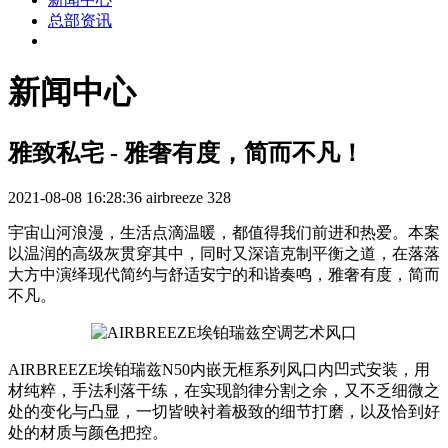
总部资讯
新闻中心
雅致私宅 - 雅奢有度，简而不凡！
2021-08-08 16:28:36
airbreeze
328
宇宙山河浪漫，生活点滴温暖，都值得我们前进和热爱。本案
以温润的高级灰贯穿其中，同时又深谙克制平衡之道，在落落
大方中演绎现代简约与舒适安宁的和谐奏鸣，雅奢有度，简而
不凡。
AIRBREEZE埃铂瑞兹N50内嵌无框系列风口内凹式安装，用
材纯粹，手法利落干练，在实现韵律分割之余，又不乏细微之
处的变化与凸显，一切皆映衬着极致的细节打磨，以及恰到好
处的材质与颜色把控。