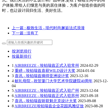
式。我们关注的不止设计和产品本身,更在于根植空间中的用
户体验,带给人们惬意与美的居住体验，为客户创造价值的同
时，也让设计回归生活、美好生活。
上一篇
: 极致生活 - 现代时尚邂逅法式浪漫
下一篇
: 没有了
按浏览排行
按最新排行
1
AIRBREEZE - 埃铂瑞兹正式入驻常州
2024-02-29
2
重磅 - 埃铂瑞兹喜获WILD设计大奖
2024-01-04
3
喜讯 - 埃铂瑞兹摘得亚洲设计奖
2023-12-16
4
献礼母院 - 祝贺厦门大学艺术学院建院40周年
2023-12-
04
5
AIRBREEZE - 埃铂瑞兹正式入驻广州
2023-12-04
6
AIRBREEZE - 埃铂瑞兹正式入驻苏州
2023-09-18
7
喜讯 - 埃铂瑞兹斩获魁北克设计大奖
2023-09-08
8
AIRBREEZE埃铂瑞兹企业花园风雅绽放
2023-08-28